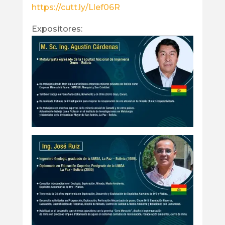
https://cutt.ly/Llef06R
Expositores: