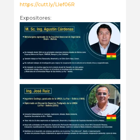
https://cutt.ly/Llef06R
Expositores: