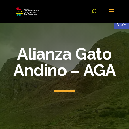
Abrir
Alianza Gato
Andino – AGA