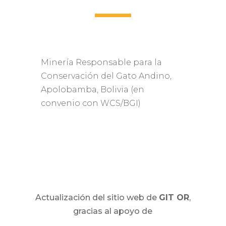
Minería Responsable para la
Conservación del Gato Andino,
Apolobamba, Bolivia (en
convenio con WCS/BGI)
Actualización del sitio web de
GIT OR
,
gracias al apoyo de