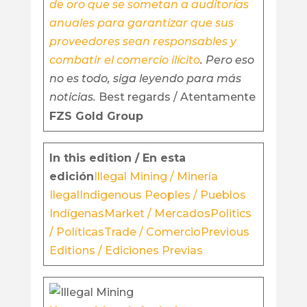
de oro que se sometan a auditorías
anuales para garantizar que sus
proveedores sean responsables y
combatir el comercio ilícito
.
Pero eso
no es todo, siga leyendo para más
noticias.
Best regards / Atentamente
FZS Gold Group
In this edition / En esta
edición
Illegal Mining / Minería
Ilegal
Indigenous Peoples / Pueblos
Indígenas
Market / Mercados
Politics
/ Políticas
Trade / Comercio
Previous
Editions / Ediciones Previas